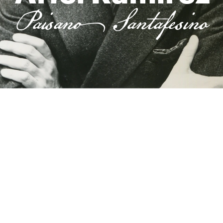
Paisano Santafesino
Un homenaje transmedia a 100 años 
del nacimiento de uno de los músicos 
más importantes e influyentes del 
folklore y la música popular 
latinoamericana.
La vida, el genio y la obra de un 
prodigio santafesino.