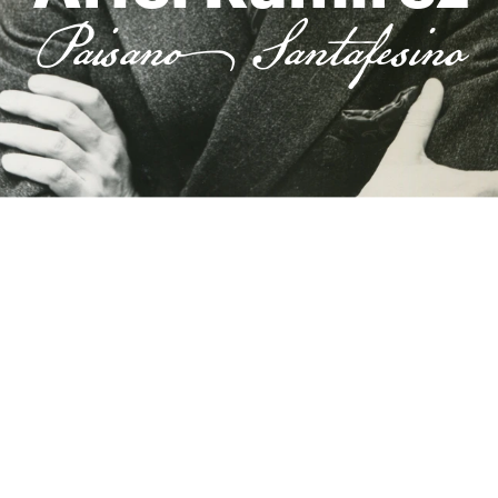
Paisano Santafesino
Un homenaje transmedia a 100 años 
del nacimiento de uno de los músicos 
más importantes e influyentes del 
folklore y la música popular 
latinoamericana.
La vida, el genio y la obra de un 
prodigio santafesino.