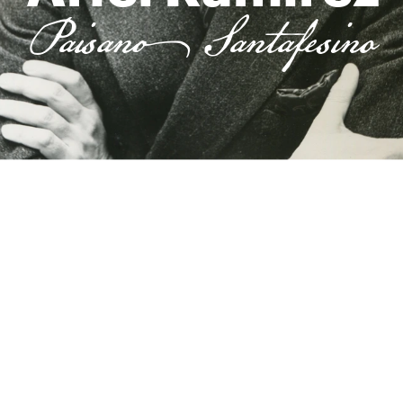
Paisano Santafesino
Un homenaje transmedia a 100 años 
del nacimiento de uno de los músicos 
más importantes e influyentes del 
folklore y la música popular 
latinoamericana.
La vida, el genio y la obra de un 
prodigio santafesino.