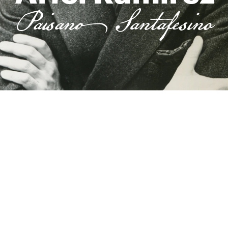
Paisano Santafesino
Un homenaje transmedia a 100 años 
del nacimiento de uno de los músicos 
más importantes e influyentes del 
folklore y la música popular 
latinoamericana.
La vida, el genio y la obra de un 
prodigio santafesino.